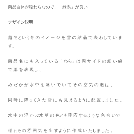
商品自体が稲わらなので、「緑系」が良い
デザイン説明
越 冬という冬 の イメ ー ジ を 雪 の 結 晶 で 表 わして い ま
す。
商 品 名 に も 入って い る「 わら」は 両 サ イド の 細 い 線
で 藁 を 表 現し 、
め だ か が 水 中 を 泳 い で い て そ の 空 気 の 泡 は 、
同 時 に 降ってき た 雪 に も 見 えるように 配 置しまし た 。
水 中 の 浮 か ぶ水 草 の 色とも呼 応 するような 色 合 いで
稲 わらの 雰 囲 気 を 出 すように 作 成 い たしました 。